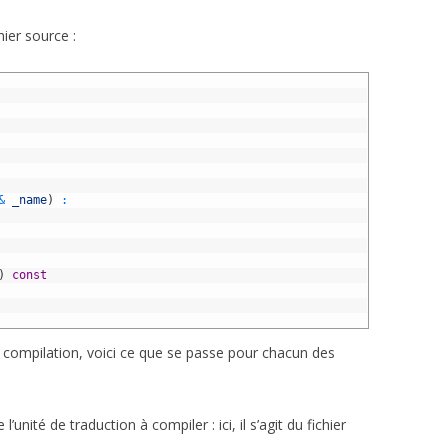
hier source :
&
_name
)
:
)
const
a compilation, voici ce que se passe pour chacun des
nité de traduction à compiler : ici, il s’agit du fichier