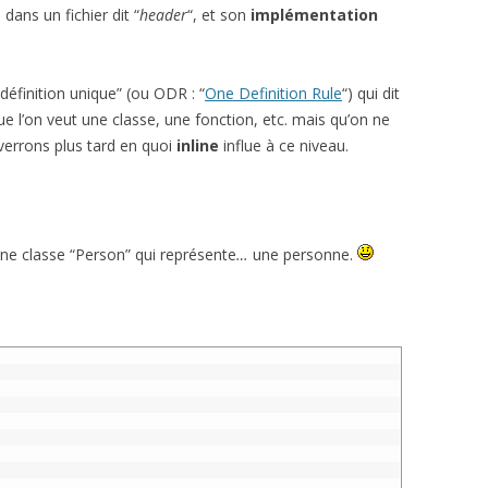
) dans un fichier dit “
header
“, et son
implémentation
définition unique” (ou ODR : “
One Definition Rule
“) qui dit
e l’on veut une classe, une fonction, etc. mais qu’on ne
verrons plus tard en quoi
inline
influe à ce niveau.
ne classe “Person” qui représente
…
une personne.