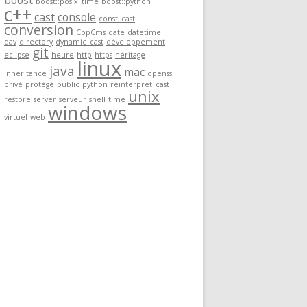
boost
boost::posix_time
boost::python
c++
cast
console
const_cast
conversion
CppCms
date
datetime
dav
directory
dynamic_cast
développement
git
eclipse
heure
http
https
héritage
linux
java
mac
inheritance
openssl
privé
protégé
public
python
reinterpret_cast
unix
restore
server
serveur
shell
time
windows
virtuel
web