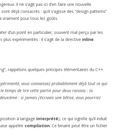
gereux. Il ne s’agit pas ici d’en faire une nouvelle
sont déjà consacrés : qu’il s’agisse des “design patterns”
 a vraiment pour tous les goûts.
iter d’un point en particulier, souvent mal perçu par les
lus expérimentés : il s’agit de la directive
inline
.
ning”, rappelons quelques principes élémentaires du C++.
érimenté, vous connaissez probablement déjà tout ce qui
e temps de lire cette partie pour deux raisons : la
deuxième : si jamais j’écrivais une bêtise, vous pourriez
position à langage
interprété
), ce qui signifie qu’il induit
 phase appelée
compilation
. Ce binaire peut être un fichier