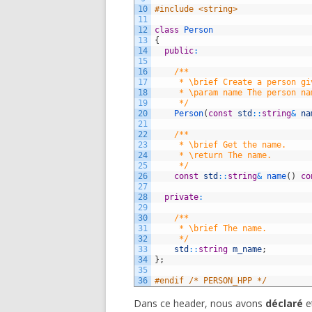
10
#include <string>
11
12
class
Person
13
{
14
public
:
15
16
/**
17
     * \brief Create a person gi
18
     * \param name The person na
19
     */
20
Person
(
const
std
::
string
&
na
21
22
/**
23
     * \brief Get the name.
24
     * \return The name.
25
     */
26
const
std
::
string
&
name
(
)
co
27
28
private
:
29
30
/**
31
     * \brief The name.
32
     */
33
std
::
string
m_name
;
34
}
;
35
36
#endif /* PERSON_HPP */
Dans ce header, nous avons
déclaré
e