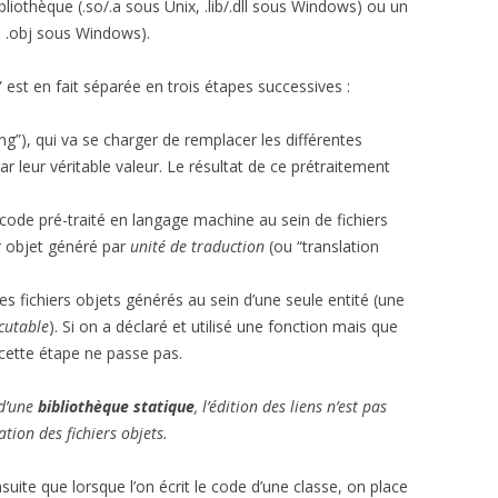
liothèque (.so/.a sous Unix, .lib/.dll sous Windows) ou un
x, .obj sous Windows).
st en fait séparée en trois étapes successives :
g”), qui va se charger de remplacer les différentes
 leur véritable valeur. Le résultat de ce prétraitement
code pré-traité en langage machine au sein de fichiers
ier objet généré par
unité de traduction
(ou “translation
les fichiers objets générés au sein d’une seule entité (une
cutable
). Si on a déclaré et utilisé une fonction mais que
cette étape ne passe pas.
 d’une
bibliothèque statique
, l’édition des liens n’est pas
ation des fichiers objets.
uite que lorsque l’on écrit le code d’une classe, on place