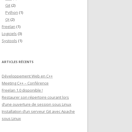
Git
(2)
Python
(1)
Qt
(2)
Freelan
(1)
Logiciels
(3)
Systools
(1)
ARTICLES RÉCENTS
Développement Web en C++
Meeting C++ – Conférence
Freelan 1.0 disponible !
Restaurer son répertoire courant lors
d’une ouverture de session sous Linux
Installation d’un serveur Git avec Apache
sous Linux