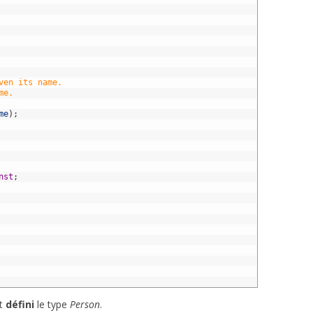
ven its name.
me.
me
)
;
nst
;
t
défini
le type
Person
.