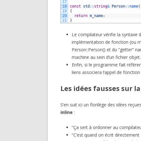
17
18
const
std
::
string
&
Person
::
name
(
19
{
20
return
m_name
;
21
}
Le compilateur vérifie la syntaxe 
implémentation de fonction (ou mé
Person::Person() et du “getter” n
machine au sein d’un fichier objet.
Enfin, si le programme fait référe
liens associera l’appel de fonction
Les idées fausses sur la
S’en suit ici un florilège des idées reçu
inline
:
“Ça sert à ordonner au compilateu
“C’est quand on écrit directement 