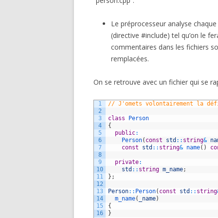
“person.cpp”.
Le préprocesseur analyse chaque li
(directive #include) tel qu’on le fe
commentaires dans les fichiers so
remplacées.
On se retrouve avec un fichier qui se r
1
// J'omets volontairement la déf
2
3
class
Person
4
{
5
public
:
6
Person
(
const
std
::
string
&
na
7
const
std
::
string
&
name
(
)
co
8
9
private
:
10
std
::
string
m_name
;
11
}
;
12
13
Person
::
Person
(
const
std
::
string
14
m_name
(
_name
)
15
{
16
}