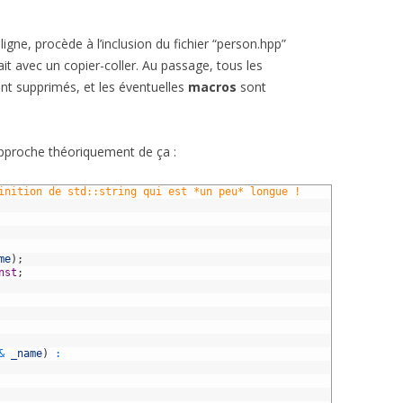
gne, procède à l’inclusion du fichier “person.hpp”
rait avec un copier-coller. Au passage, tous les
nt supprimés, et les éventuelles
macros
sont
approche théoriquement de ça :
inition de std::string qui est *un peu* longue !
me
)
;
nst
;
&
_name
)
: