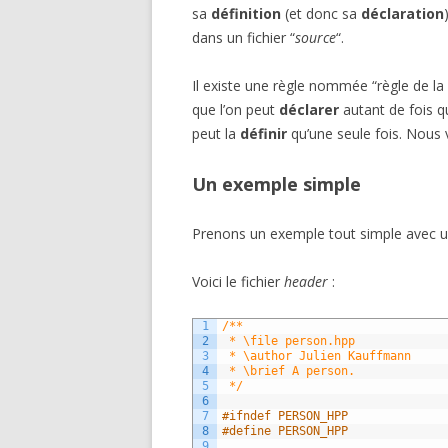
sa
définition
(et donc sa
déclaration
dans un fichier “
source
“.
Il existe une règle nommée “règle de la 
que l’on peut
déclarer
autant de fois qu
peut la
définir
qu’une seule fois. Nous 
Un exemple simple
Prenons un exemple tout simple avec u
Voici le fichier
header
:
1
/**
2
 * \file person.hpp
3
 * \author Julien Kauffmann
4
 * \brief A person.
5
 */
6
7
#ifndef PERSON_HPP
8
#define PERSON_HPP
9