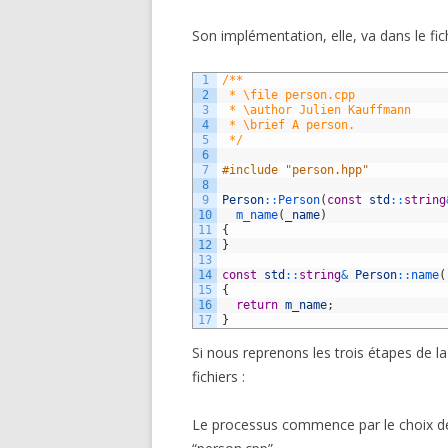
Son implémentation, elle, va dans le fic
1
/**
2
 * \file person.cpp
3
 * \author Julien Kauffmann
4
 * \brief A person.
5
 */
6
7
#include "person.hpp"
8
9
Person
::
Person
(
const
std
::
string
10
m_name
(
_name
)
11
{
12
}
13
14
const
std
::
string
&
Person
::
name
(
15
{
16
return
m_name
;
17
}
Si nous reprenons les trois étapes de l
fichiers :
Le processus commence par le choix de l’u