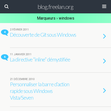
blog.freelan.org
Marqueurs › windows
2 FÉVRIER 2011
4
Découverte de Git sous Windows
11 JANVIER 2011
6
La directive “inline” démystifiée
21 DÉCEMBRE 2010
Personnaliser la barre d’action
rapide sous Windows
Vista/Seven