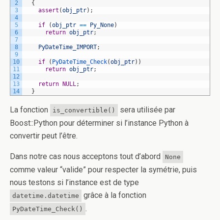
2
{
3
assert
(
obj_ptr
)
;
4
5
if
(
obj_ptr
==
Py_None
)
6
return
obj_ptr
;
7
8
PyDateTime_IMPORT
;
9
10
if
(
PyDateTime_Check
(
obj_ptr
)
)
11
return
obj_ptr
;
12
13
return
NULL
;
14
}
La fonction
sera utilisée par
is_convertible()
Boost::Python pour déterminer si l’instance Python à
convertir peut l’être.
Dans notre cas nous acceptons tout d’abord
None
comme valeur “valide” pour respecter la symétrie, puis
nous testons si l’instance est de type
grâce à la fonction
datetime.datetime
.
PyDateTime_Check()