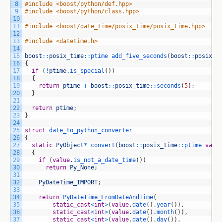
8
#include <boost/python/def.hpp>
9
#include <boost/python/class.hpp>
10
11
#include <boost/date_time/posix_time/posix_time.hpp>
12
13
#include <datetime.h>
14
15
boost
::
posix_time
::
ptime 
add_five_seconds
(
boost
::
posix_t
16
{
17
if
(
!
ptime
.
is_special
(
)
)
18
{
19
return
ptime
+
boost
::
posix_time
::
seconds
(
5
)
;
20
}
21
22
return
ptime
;
23
}
24
25
struct
date_to_python_converter
26
{
27
static
PyObject
*
convert
(
boost
::
posix_time
::
ptime 
valu
28
{
29
if
(
value
.
is_not_a_date_time
(
)
)
30
return
Py_None
;
31
32
PyDateTime_IMPORT
;
33
34
return
PyDateTime_FromDateAndTime
(
35
static_cast
<
int
>
(
value
.
date
(
)
.
year
(
)
)
,
36
static_cast
<
int
>
(
value
.
date
(
)
.
month
(
)
)
,
37
static_cast
<
int
>
(
value
.
date
(
)
.
day
(
)
)
,