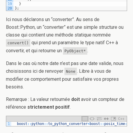
19
}
20
}
;
Ici nous déclarons un “converter”. Au sens de
Boost::Python, un “converter” est une simple structure ou
classe qui contient une méthode statique nommée
qui prend un paramètre le type natif C++ à
convert()
convertir, et qui retourne un
.
PyObject*
Dans le cas où notre date n’est pas une date valide, nous
choisissons ici de renvoyer
. Libre à vous de
None
modifier ce comportement pour satisfaire vos propres
besoins.
Remarque : La valeur retournée
doit
avoir un compteur de
référence
strictement positif
.
C++
1
boost
::
python
::
to_python_converter
<
boost
::
posix_time
::
p