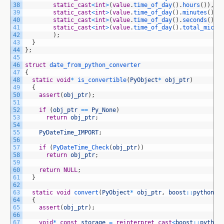
38
static_cast
<
int
>
(
value
.
time_of_day
(
)
.
hours
(
)
)
,
39
static_cast
<
int
>
(
value
.
time_of_day
(
)
.
minutes
(
)
)
,
40
static_cast
<
int
>
(
value
.
time_of_day
(
)
.
seconds
(
)
)
,
41
static_cast
<
int
>
(
value
.
time_of_day
(
)
.
total_micro
42
)
;
43
}
44
}
;
45
46
struct
date_from_python_converter
47
{
48
static
void
*
is_convertible
(
PyObject
*
obj_ptr
)
49
{
50
assert
(
obj_ptr
)
;
51
52
if
(
obj_ptr
==
Py_None
)
53
return
obj_ptr
;
54
55
PyDateTime_IMPORT
;
56
57
if
(
PyDateTime_Check
(
obj_ptr
)
)
58
return
obj_ptr
;
59
60
return
NULL
;
61
}
62
63
static
void
convert
(
PyObject
*
obj_ptr
,
boost
::
python
::
64
{
65
assert
(
obj_ptr
)
;
66
67
void
*
const
storage
=
reinterpret_cast
<
boost
::
python