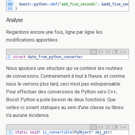
98
boost
::
python
::
def
(
"add_five_seconds"
,
&add_five_secon
99
}
Analyse
Regardons encore une fois, ligne par ligne les
modifications apportées :
C++
1
struct
date_from_python_converter
Nous ajoutons une structure qui va contenir les routines
de conversions. Contrairement à tout à l’heure, et comme
nous le verrons plus tard, ceci n’est pas indispensable.
Pour effectuer des conversions de Python vers C++,
Boost::Python a juste besoin de deux fonctions. Que
celles-ci soient statiques au sein d’une classe ou libres
n’a aucune incidence.
C++
1
static
void
*
is_convertible
(
PyObject
*
obj_ptr
)