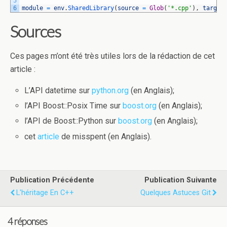
5
6
module
=
env
.
SharedLibrary
(
source
=
Glob
(
'*.cpp'
)
,
target
Sources
Ces pages m’ont été très utiles lors de la rédaction de cet
article :
L’API datetime sur
python.org
(en Anglais);
l’API Boost::Posix Time sur
boost.org
(en Anglais);
l’API de Boost::Python sur
boost.org
(en Anglais);
cet
article
de misspent (en Anglais).
Publication Précédente
Publication Suivante
L'héritage En C++
Quelques Astuces Git
4 réponses