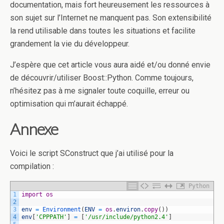
documentation, mais fort heureusement les ressources à
son sujet sur l’Internet ne manquent pas. Son extensibilité
la rend utilisable dans toutes les situations et facilite
grandement la vie du développeur.
J’espère que cet article vous aura aidé et/ou donné envie
de découvrir/utiliser Boost::Python. Comme toujours,
n’hésitez pas à me signaler toute coquille, erreur ou
optimisation qui m’aurait échappé.
Annexe
Voici le script SConstruct que j’ai utilisé pour la
compilation :
Python
1
import
os
2
3
env
=
Environment
(
ENV
=
os
.
environ
.
copy
(
)
)
4
env
[
'CPPPATH'
]
=
[
'/usr/include/python2.4'
]