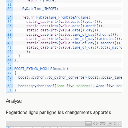
30
return
Py_None
;
31
32
PyDateTime_IMPORT
;
33
34
return
PyDateTime_FromDateAndTime
(
35
static_cast
<
int
>
(
value
.
date
(
)
.
year
(
)
)
,
36
static_cast
<
int
>
(
value
.
date
(
)
.
month
(
)
)
,
37
static_cast
<
int
>
(
value
.
date
(
)
.
day
(
)
)
,
38
static_cast
<
int
>
(
value
.
time_of_day
(
)
.
hours
(
)
)
,
39
static_cast
<
int
>
(
value
.
time_of_day
(
)
.
minutes
(
)
)
,
40
static_cast
<
int
>
(
value
.
time_of_day
(
)
.
seconds
(
)
)
,
41
static_cast
<
int
>
(
value
.
time_of_day
(
)
.
total_microse
42
)
;
43
}
44
}
;
45
46
BOOST_PYTHON_MODULE
(
module
)
47
{
48
boost
::
python
::
to_python_converter
<
boost
::
posix_time
::
49
50
boost
::
python
::
def
(
"add_five_seconds"
,
&add_five_secon
51
}
Analyse
Regardons ligne par ligne les changements apportés.
C++