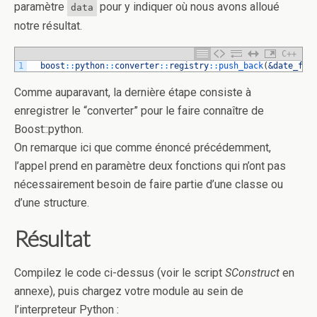
paramètre
pour y indiquer où nous avons alloué
data
notre résultat.
C++
1
boost
::
python
::
converter
::
registry
::
push_back
(
&date_fro
Comme auparavant, la dernière étape consiste à
enregistrer le “converter” pour le faire connaître de
Boost::python.
On remarque ici que comme énoncé précédemment,
l’appel prend en paramètre deux fonctions qui n’ont pas
nécessairement besoin de faire partie d’une classe ou
d’une structure.
Résultat
Compilez le code ci-dessus (voir le script
SConstruct
en
annexe), puis chargez votre module au sein de
l’interpreteur Python :