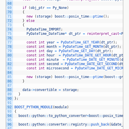
68
69
if
(
obj_ptr
==
Py_None
)
70
{
71
new
(
storage
)
boost
::
posix_time
::
ptime
(
)
;
72
}
else
73
{
74
PyDateTime_IMPORT
;
75
PyDateTime_DateTime
*
dt_ptr
=
reinterpret_cast
<
PyD
76
77
const
int
year
=
PyDateTime_GET_YEAR
(
dt_ptr
)
;
78
const
int
month
=
PyDateTime_GET_MONTH
(
dt_ptr
)
;
79
const
int
day
=
PyDateTime_GET_DAY
(
dt_ptr
)
;
80
const
int
hour
=
PyDateTime_DATE_GET_HOUR
(
dt_ptr
)
81
const
int
minute
=
PyDateTime_DATE_GET_MINUTE
(
dt_
82
const
int
second
=
PyDateTime_DATE_GET_SECOND
(
dt_p
83
const
int
microsecond
=
PyDateTime_DATE_GET_MICROS
84
85
new
(
storage
)
boost
::
posix_time
::
ptime
(
boost
::
greg
86
}
87
88
data
->
convertible
=
storage
;
89
}
90
}
;
91
92
BOOST_PYTHON_MODULE
(
module
)
93
{
94
boost
::
python
::
to_python_converter
<
boost
::
posix_time
::
95
96
boost
::
python
::
converter
::
registry
::
push_back
(
&date_fr
97