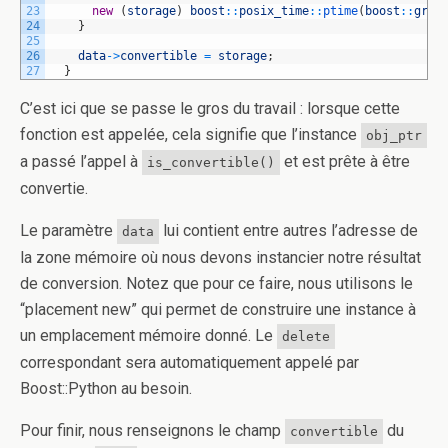
23
new
(
storage
)
boost
::
posix_time
::
ptime
(
boost
::
greg
24
}
25
26
data
->
convertible
=
storage
;
27
}
C’est ici que se passe le gros du travail : lorsque cette
fonction est appelée, cela signifie que l’instance
obj_ptr
a passé l’appel à
et est prête à être
is_convertible()
convertie.
Le paramètre
lui contient entre autres l’adresse de
data
la zone mémoire où nous devons instancier notre résultat
de conversion. Notez que pour ce faire, nous utilisons le
“placement new” qui permet de construire une instance à
un emplacement mémoire donné. Le
delete
correspondant sera automatiquement appelé par
Boost::Python au besoin.
Pour finir, nous renseignons le champ
du
convertible