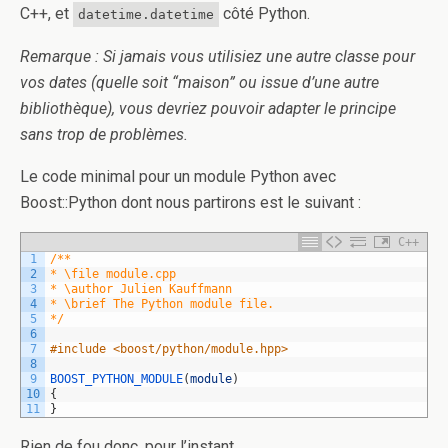
C++, et
côté Python.
datetime.datetime
Remarque : Si jamais vous utilisiez une autre classe pour
vos dates (quelle soit “maison” ou issue d’une autre
bibliothèque), vous devriez pouvoir adapter le principe
sans trop de problèmes.
Le code minimal pour un module Python avec
Boost::Python dont nous partirons est le suivant :
C++
1
/**
2
* \file module.cpp
3
* \author Julien Kauffmann
4
* \brief The Python module file.
5
*/
6
7
#include <boost/python/module.hpp>
8
9
BOOST_PYTHON_MODULE
(
module
)
10
{
11
}
Rien de fou donc, pour l’instant.