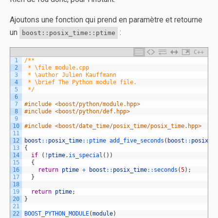
Ajoutons une fonction qui prend en paramètre et retourne
un
:
boost::posix_time::ptime
C++
1
/**
2
 * \file module.cpp
3
 * \author Julien Kauffmann
4
 * \brief The Python module file.
5
 */
6
7
#include <boost/python/module.hpp>
8
#include <boost/python/def.hpp>
9
10
#include <boost/date_time/posix_time/posix_time.hpp>
11
12
boost
::
posix_time
::
ptime 
add_five_seconds
(
boost
::
posix_t
13
{
14
if
(
!
ptime
.
is_special
(
)
)
15
{
16
return
ptime
+
boost
::
posix_time
::
seconds
(
5
)
;
17
}
18
19
return
ptime
;
20
}
21
22
BOOST_PYTHON_MODULE
(
module
)