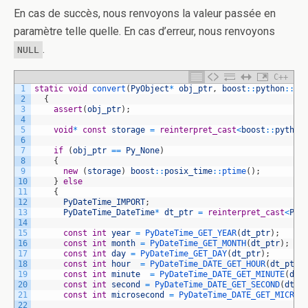
En cas de succès, nous renvoyons la valeur passée en
paramètre telle quelle. En cas d’erreur, nous renvoyons
.
NULL
C++
1
static
void
convert
(
PyObject
*
obj_ptr
,
boost
::
python
::
co
2
{
3
assert
(
obj_ptr
)
;
4
5
void
*
const
storage
=
reinterpret_cast
<
boost
::
python
6
7
if
(
obj_ptr
==
Py_None
)
8
{
9
new
(
storage
)
boost
::
posix_time
::
ptime
(
)
;
10
}
else
11
{
12
PyDateTime_IMPORT
;
13
PyDateTime_DateTime
*
dt_ptr
=
reinterpret_cast
<
PyD
14
15
const
int
year
=
PyDateTime_GET_YEAR
(
dt_ptr
)
;
16
const
int
month
=
PyDateTime_GET_MONTH
(
dt_ptr
)
;
17
const
int
day
=
PyDateTime_GET_DAY
(
dt_ptr
)
;
18
const
int
hour
=
PyDateTime_DATE_GET_HOUR
(
dt_ptr
)
19
const
int
minute
=
PyDateTime_DATE_GET_MINUTE
(
dt_
20
const
int
second
=
PyDateTime_DATE_GET_SECOND
(
dt_p
21
const
int
microsecond
=
PyDateTime_DATE_GET_MICROS
22