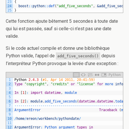
23
{
24
boost
::
python
::
def
(
"add_five_seconds"
,
&add_five_secon
25
}
Cette fonction ajoute bêtement 5 secondes à toute date
qui lui est passée, sauf si celle-ci n’est pas une date
valide.
Si le code actuel compile et donne une bibliothèque
Python valide, l’appel de
depuis
add_five_seconds()
l’interpréteur Python provoque la levée d’une exception :
Python
1
Python
2.4.3
(
#1, Apr 14 2011, 20:41:59)
2
Type
"copyright"
,
"credits"
or
"license"
for
more 
inform
3
4
In
[
1
]
:
import
datetime
,
module
5
6
In
[
2
]
:
module
.
add_five_seconds
(
datetime
.
datetime
.
today
(
7
--
--
--
--
--
--
--
--
--
--
--
--
--
--
--
--
--
--
--
--
--
--
--
--
--
--
--
--
8
ArgumentError                             
Traceback
(
mos
9
10
/
home
/
ereon
/
workbench
/
pythondate
/
11
12
ArgumentError
:
Python 
argument 
types
in