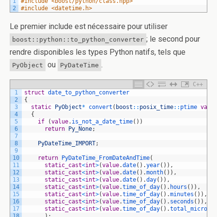
1
#include <boost/python/class.hpp>
2
#include <datetime.h>
Le premier include est nécessaire pour utiliser
; le second pour
boost::python::to_python_converter
rendre disponibles les types Python natifs, tels que
ou
.
PyObject
PyDateTime
C++
1
struct
date_to_python_converter
2
{
3
static
PyObject
*
convert
(
boost
::
posix_time
::
ptime 
valu
4
{
5
if
(
value
.
is_not_a_date_time
(
)
)
6
return
Py_None
;
7
8
PyDateTime_IMPORT
;
9
10
return
PyDateTime_FromDateAndTime
(
11
static_cast
<
int
>
(
value
.
date
(
)
.
year
(
)
)
,
12
static_cast
<
int
>
(
value
.
date
(
)
.
month
(
)
)
,
13
static_cast
<
int
>
(
value
.
date
(
)
.
day
(
)
)
,
14
static_cast
<
int
>
(
value
.
time_of_day
(
)
.
hours
(
)
)
,
15
static_cast
<
int
>
(
value
.
time_of_day
(
)
.
minutes
(
)
)
,
16
static_cast
<
int
>
(
value
.
time_of_day
(
)
.
seconds
(
)
)
,
17
static_cast
<
int
>
(
value
.
time_of_day
(
)
.
total_microse
18
)
;