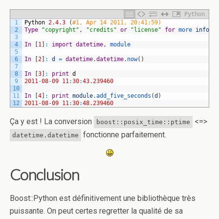
Python
1
Python
2.4.3
(
#1, Apr 14 2011, 20:41:59)
2
Type
"copyright"
,
"credits"
or
"license"
for
more 
inform
3
4
In
[
1
]
:
import
datetime
,
module
5
6
In
[
2
]
:
d
=
datetime
.
datetime
.
now
(
)
7
8
In
[
3
]
:
print
d
9
2011
-
08
-
09
11
:
30
:
43.239460
10
11
In
[
4
]
:
print
module
.
add_five_seconds
(
d
)
12
2011
-
08
-
09
11
:
30
:
48.239460
Ça y est ! La conversion
<=>
boost::posix_time::ptime
fonctionne parfaitement.
datetime.datetime
Conclusion
Boost::Python est définitivement une bibliothèque très
puissante. On peut certes regretter la qualité de sa