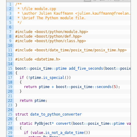
1
/**
2
 * \file module.cpp
3
 * \author Julien Kauffmann <julien.kauffmann@freelan.or
4
 * \brief The Python module file.
5
 */
6
7
#include <boost/python/module.hpp>
8
#include <boost/python/def.hpp>
9
#include <boost/python/class.hpp>
10
11
#include <boost/date_time/posix_time/posix_time.hpp>
12
13
#include <datetime.h>
14
15
boost
::
posix_time
::
ptime 
add_five_seconds
(
boost
::
posix_t
16
{
17
if
(
!
ptime
.
is_special
(
)
)
18
{
19
return
ptime
+
boost
::
posix_time
::
seconds
(
5
)
;
20
}
21
22
return
ptime
;
23
}
24
25
struct
date_to_python_converter
26
{
27
static
PyObject
*
convert
(
boost
::
posix_time
::
ptime 
valu
28
{
29
if
(
value
.
is_not_a_date_time
(
)
)