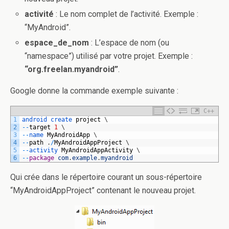
activité
: Le nom complet de l’activité. Exemple :
“MyAndroid”.
espace_de_nom
: L’espace de nom (ou
“namespace”) utilisé par votre projet. Exemple :
“org.freelan.myandroid”
.
Google donne la commande exemple suivante :
C++
1
android 
create 
project
\
2
--
target
1
\
3
--
name 
MyAndroidApp
\
4
--
path
.
/
MyAndroidAppProject
\
5
--
activity 
MyAndroidAppActivity
\
6
--
package
com
.
example
.
myandroid
Qui crée dans le répertoire courant un sous-répertoire
“MyAndroidAppProject” contenant le nouveau projet.