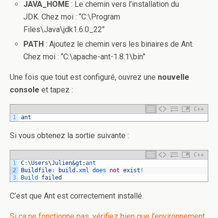
JAVA_HOME
: Le chemin vers l’installation du
JDK. Chez moi : “C:\Program
Files\Java\jdk1.6.0_22″
PATH
: Ajoutez le chemin vers les binaires de Ant.
Chez moi : “C:\apache-ant-1.8.1\bin”
Une fois que tout est configuré, ouvrez une
nouvelle
console
et tapez :
C++
1
ant
Si vous obtenez la sortie suivante :
C++
1
C
:
\
Users
\
Julien
&gt
;
ant
2
Buildfile
:
build
.
xml 
does 
not
exist
!
3
Build 
failed
C’est que Ant est correctement installé.
Si ça ne fonctionne pas, vérifiez bien que l’environnement