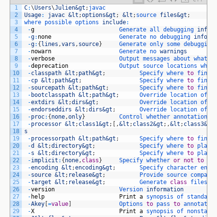
1
C
:
\
Users
\
Julien
&gt
;
javac
2
Usage
:
javac
&lt
;
options
&gt
;
&lt
;
source 
files
&gt
;
3
where 
possible 
options 
include
:
4
-
g
Generate 
all 
debugging 
info
5
-
g
:
none
Generate 
no 
debugging 
info
6
-
g
:
{
lines
,
vars
,
source
}
Generate 
only 
some 
debugging
7
-
nowarn
Generate 
no 
warnings
8
-
verbose
Output 
messages 
about 
what 
t
9
-
deprecation
Output 
source 
locations 
wher
10
-
classpath
&lt
;
path
&gt
;
Specify 
where 
to
find 
11
-
cp
&lt
;
path
&gt
;
Specify 
where 
to
find 
12
-
sourcepath
&lt
;
path
&gt
;
Specify 
where 
to
find 
13
-
bootclasspath
&lt
;
path
&gt
;
Override 
location 
of 
b
14
-
extdirs
&lt
;
dirs
&gt
;
Override 
location 
of 
i
15
-
endorseddirs
&lt
;
dirs
&gt
;
Override 
location 
of 
e
16
-
proc
:
{
none
,
only
}
Control 
whether 
annotation 
p
17
-
processor
&lt
;
class1
&gt
;
[
,
&lt
;
class2
&gt
;
,
&lt
;
class3
&gt
18
s
19
-
processorpath
&lt
;
path
&gt
;
Specify 
where 
to
find 
20
-
d
&lt
;
directory
&gt
;
Specify 
where 
to
place
21
-
s
&lt
;
directory
&gt
;
Specify 
where 
to
place
22
-
implicit
:
{
none
,
class
}
Specify 
whether 
or
not
to
ge
23
-
encoding
&lt
;
encoding
&gt
;
Specify 
character 
enco
24
-
source
&lt
;
release
&gt
;
Provide 
source 
compati
25
-
target
&lt
;
release
&gt
;
Generate 
class
files 
f
26
-
version
Version 
information
27
-
help
Print
a
synopsis 
of 
standard
28
-
Akey
[
=
value
]
Options 
to
pass 
to
annotatio
29
-
X
Print
a
synopsis 
of 
nonstand