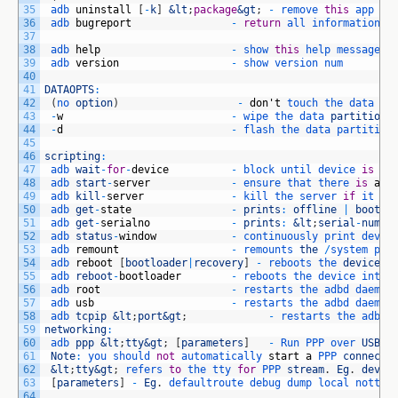
35
adb 
uninstall
[
-
k
]
&lt
;
package
&gt
;
-
remove 
this
app 
pa
36
adb 
bugreport
-
return
all 
information 
f
37
38
adb 
help
-
show 
this
help 
message
39
adb 
version
-
show 
version 
num
40
41
DATAOPTS
:
42
(
no 
option
)
-
don
'
t
touch 
the 
data 
pa
43
-
w
-
wipe 
the 
data 
partition
44
-
d
-
flash 
the 
data 
partition
45
46
scripting
:
47
adb 
wait
-
for
-
device
-
block 
until 
device 
is
on
48
adb 
start
-
server
-
ensure 
that 
there 
is
a
s
49
adb 
kill
-
server
-
kill 
the 
server 
if
it 
is
50
adb 
get
-
state
-
prints
:
offline
|
bootlo
51
adb 
get
-
serialno
-
prints
:
&lt
;
serial
-
numbe
52
adb 
status
-
window
-
continuously 
print 
devic
53
adb 
remount
-
remounts 
the
/
system 
par
54
adb 
reboot
[
bootloader
|
recovery
]
-
reboots 
the 
device
,
55
adb 
reboot
-
bootloader
-
reboots 
the 
device 
into 
56
adb 
root
-
restarts 
the 
adbd 
daemon
57
adb 
usb
-
restarts 
the 
adbd 
daemon
58
adb 
tcpip
&lt
;
port
&gt
;
-
restarts 
the 
adbd 
59
networking
:
60
adb 
ppp
&lt
;
tty
&gt
;
[
parameters
]
-
Run 
PPP 
over 
USB
.
61
Note
:
you 
should 
not
automatically 
start
a
PPP 
connecti
62
&lt
;
tty
&gt
;
refers 
to
the 
tty 
for
PPP 
stream
.
Eg
.
dev
:
/
63
[
parameters
]
-
Eg
.
defaultroute 
debug 
dump 
local 
notty 
64