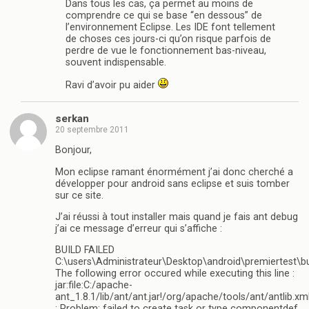
Dans tous les cas, ça permet au moins de
comprendre ce qui se base “en dessous” de
l’environnement Eclipse. Les IDE font tellement
de choses ces jours-ci qu’on risque parfois de
perdre de vue le fonctionnement bas-niveau,
souvent indispensable.
Ravi d’avoir pu aider
serkan
20 septembre 2011
Bonjour,
Mon eclipse ramant énormément j’ai donc cherché a
développer pour android sans eclipse et suis tomber
sur ce site.
J’ai réussi à tout installer mais quand je fais ant debug
j’ai ce message d’erreur qui s’affiche :
BUILD FAILED
C:\users\Administrateur\Desktop\android\premiertest\bui
The following error occured while executing this line :
jar:file:C:/apache-
ant_1.8.1/lib/ant/ant.jar!/org/apache/tools/ant/antlib.xm
: Problem: failed to create task or type componentdef