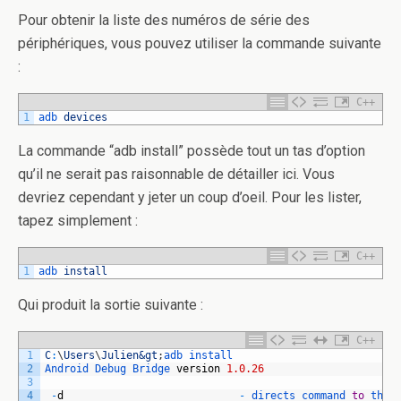
Pour obtenir la liste des numéros de série des
périphériques, vous pouvez utiliser la commande suivante
:
C++
1
adb 
devices
La commande “adb install” possède tout un tas d’option
qu’il ne serait pas raisonnable de détailler ici. Vous
devriez cependant y jeter un coup d’oeil. Pour les lister,
tapez simplement :
C++
1
adb 
install
Qui produit la sortie suivante :
C++
1
C
:
\
Users
\
Julien
&gt
;
adb 
install
2
Android 
Debug 
Bridge 
version
1.0.26
3
4
-
d
-
directs 
command 
to
the 