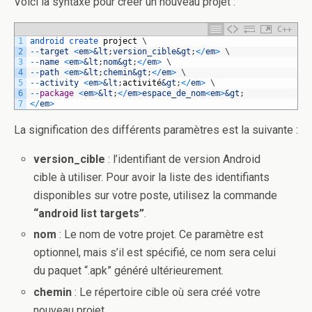
Voici la syntaxe pour créer un nouveau projet :
C++
1
android 
create 
project
\
2
--
target
<
em
>
&lt
;
version_cible
&gt
;
<
/
em
>
\
3
--
name
<
em
>
&lt
;
nom
&gt
;
<
/
em
>
\
4
--
path
<
em
>
&lt
;
chemin
&gt
;
<
/
em
>
\
5
--
activity
<
em
>
&lt
;
activit
é
&gt
;
<
/
em
>
\
6
--
package
<
em
>
&lt
;
<
/
em
>
espace_de_nom
<
em
>
&gt
;
7
<
/
em
>
La signification des différents paramètres est la suivante :
version_cible
: l’identifiant de version Android
cible à utiliser. Pour avoir la liste des identifiants
disponibles sur votre poste, utilisez la commande
“android list targets”
.
nom
: Le nom de votre projet. Ce paramètre est
optionnel, mais s’il est spécifié, ce nom sera celui
du paquet “.apk” généré ultérieurement.
chemin
: Le répertoire cible où sera créé votre
nouveau projet.