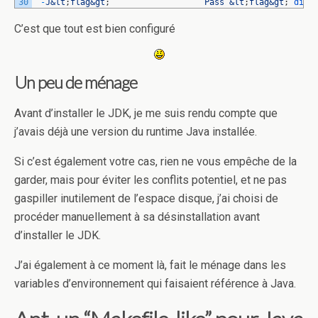
30
-
J
&lt
;
flag
&gt
;
Pass
&lt
;
flag
&gt
;
dire
C’est que tout est bien configuré
Un peu de ménage
Avant d’installer le JDK, je me suis rendu compte que
j’avais déjà une version du runtime Java installée.
Si c’est également votre cas, rien ne vous empêche de la
garder, mais pour éviter les conflits potentiel, et ne pas
gaspiller inutilement de l’espace disque, j’ai choisi de
procéder manuellement à sa désinstallation avant
d’installer le JDK.
J’ai également à ce moment là, fait le ménage dans les
variables d’environnement qui faisaient référence à Java.