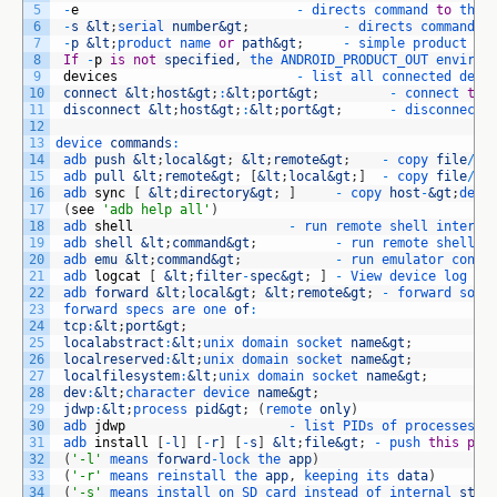
5
-
e
-
directs 
command 
to
the 
6
-
s
&lt
;
serial 
number
&gt
;
-
directs 
command 
t
7
-
p
&lt
;
product 
name 
or
path
&gt
;
-
simple 
product 
na
8
If
-
p
is
not
specified
,
the 
ANDROID_PRODUCT_OUT 
environ
9
devices
-
list 
all 
connected 
devi
10
connect
&lt
;
host
&gt
;
:
&lt
;
port
&gt
;
-
connect 
to
11
disconnect
&lt
;
host
&gt
;
:
&lt
;
port
&gt
;
-
disconnect 
12
13
device 
commands
:
14
adb 
push
&lt
;
local
&gt
;
&lt
;
remote
&gt
;
-
copy 
file
/
di
15
adb 
pull
&lt
;
remote
&gt
;
[
&lt
;
local
&gt
;
]
-
copy 
file
/
di
16
adb 
sync
[
&lt
;
directory
&gt
;
]
-
copy 
host
-
&gt
;
devi
17
(
see
'adb help all'
)
18
adb 
shell
-
run 
remote 
shell 
interac
19
adb 
shell
&lt
;
command
&gt
;
-
run 
remote 
shell 
c
20
adb 
emu
&lt
;
command
&gt
;
-
run 
emulator 
conso
21
adb 
logcat
[
&lt
;
filter
-
spec
&gt
;
]
-
View 
device 
log
22
adb 
forward
&lt
;
local
&gt
;
&lt
;
remote
&gt
;
-
forward 
sock
23
forward 
specs 
are 
one 
of
:
24
tcp
:
&lt
;
port
&gt
;
25
localabstract
:
&lt
;
unix 
domain 
socket 
name
&gt
;
26
localreserved
:
&lt
;
unix 
domain 
socket 
name
&gt
;
27
localfilesystem
:
&lt
;
unix 
domain 
socket 
name
&gt
;
28
dev
:
&lt
;
character 
device 
name
&gt
;
29
jdwp
:
&lt
;
process 
pid
&gt
;
(
remote 
only
)
30
adb 
jdwp
-
list 
PIDs 
of 
processes 
h
31
adb 
install
[
-
l
]
[
-
r
]
[
-
s
]
&lt
;
file
&gt
;
-
push 
this
pac
32
(
'-l'
means 
forward
-
lock 
the 
app
)
33
(
'-r'
means 
reinstall 
the 
app
,
keeping 
its 
data
)
34
(
'-s'
means 
install 
on 
SD 
card 
instead 
of 
internal 
stor