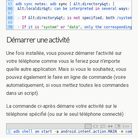
65
adb 
sync 
notes
:
adb 
sync
[
&lt
;
directory
&gt
;
]
66
&lt
;
localdir
&gt
;
can 
be 
interpreted 
in
several 
ways
:
67
68
-
If
&lt
;
directory
&gt
;
is
not
specified
,
both
/
system 
a
69
70
-
If
it 
is
"system"
or
"data"
,
only 
the 
corresponding 
p
Démarrer une activité
Une fois installée, vous pouvez démarrer l’activité sur
votre téléphone comme vous le feriez pour n’importe
quelle autre application. Mais si vous le souhaitez, vous
pouvez également le faire en ligne de commande (voire
automatiquement, si vous mettez toutes les commandes
dans un script).
La commande ci-après démarre votre activité sur le
téléphone spécifié (ou sur le seul téléphone connecté) :
C++
1
adb 
shell 
am 
start
-
a
android
.
intent
.
action
.
MAIN
-
n
com
.
e