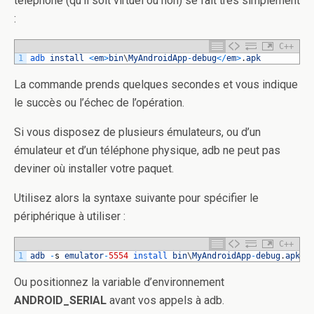
téléphone (qu’il soit virtuel ou non) se fait très simplement
:
C++
1
adb 
install
<
em
>
bin
\
MyAndroidApp
-
debug
<
/
em
>
.
apk
La commande prends quelques secondes et vous indique
le succès ou l’échec de l’opération.
Si vous disposez de plusieurs émulateurs, ou d’un
émulateur et d’un téléphone physique, adb ne peut pas
deviner où installer votre paquet.
Utilisez alors la syntaxe suivante pour spécifier le
périphérique à utiliser :
C++
1
adb
-
s
emulator
-
5554
install 
bin
\
MyAndroidApp
-
debug
.
apk
Ou positionnez la variable d’environnement
ANDROID_SERIAL
avant vos appels à adb.