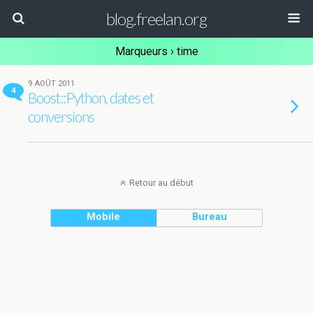
blog.freelan.org
Marqueurs › time
9 AOÛT 2011
4
Boost::Python, dates et
conversions
Retour au début
Mobile
Bureau