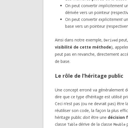
On peut convertir
implicitement
un
dérivée vers un pointeur (respecti
On peut convertir
explicitement
un
base vers un pointeur (respectivem
Ainsi dans notre exemple,
peut
Derived
visibilité de cette méthode
), appel
peut pas en revanche, directement acc
de base.
Le rôle de l’héritage public
Une concept erroné va généralement de pai
dire que ce type d’héritage est utilisé p
Ceci n’est pas (ou ne devrait pas) être 
réutiliser son code, la façon la plus eff
héritage public
doit
être une
décision 
classe
dérive de la classe
p
Table
Meuble