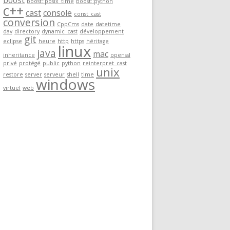
boost
boost::posix_time
boost::python
c++
cast
console
const_cast
conversion
CppCms
date
datetime
dav
directory
dynamic_cast
développement
git
eclipse
heure
http
https
héritage
linux
java
mac
inheritance
openssl
privé
protégé
public
python
reinterpret_cast
unix
restore
server
serveur
shell
time
windows
virtuel
web