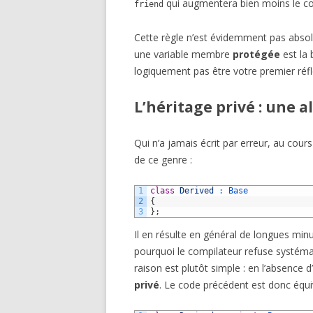
qui augmentera bien moins le co
friend
Cette règle n’est évidemment pas absol
une variable membre
protégée
est la 
logiquement pas être votre premier réfl
L’héritage privé : une a
Qui n’a jamais écrit par erreur, au cour
de ce genre :
1
class
Derived
:
Base
2
{
3
}
;
Il en résulte en général de longues mi
pourquoi le compilateur refuse systémati
raison est plutôt simple : en l’absence d’
privé
. Le code précédent est donc équiv