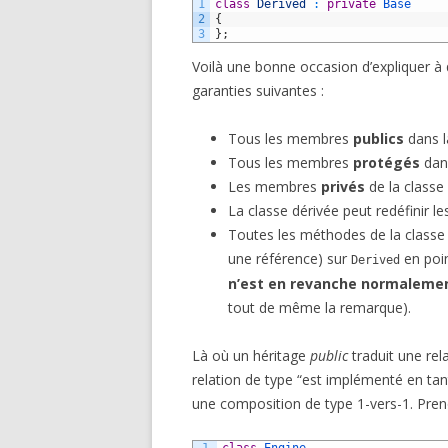
1
class
Derived
:
private
Base
2
{
3
}
;
Voilà une bonne occasion d’expliquer à qu
garanties suivantes :
Tous les membres
publics
dans l
Tous les membres
protégés
dans
Les membres
privés
de la classe
La classe dérivée peut redéfinir 
Toutes les méthodes de la classe 
une référence) sur
en poin
Derived
n’est en revanche normalement
tout de même la remarque).
Là où un héritage
public
traduit une rel
relation de type “est implémenté en tan
une composition de type 1-vers-1. Pren