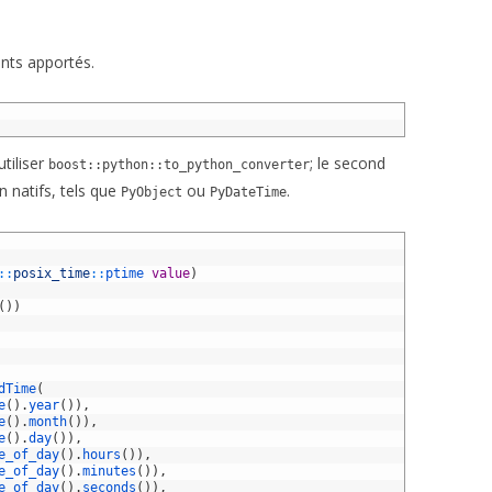
nts apportés.
tiliser
; le second
boost::python::to_python_converter
n natifs, tels que
ou
.
PyObject
PyDateTime
::
posix_time
::
ptime 
value
)
(
)
)
dTime
(
e
(
)
.
year
(
)
)
,
e
(
)
.
month
(
)
)
,
e
(
)
.
day
(
)
)
,
e_of_day
(
)
.
hours
(
)
)
,
e_of_day
(
)
.
minutes
(
)
)
,
e_of_day
(
)
.
seconds
(
)
)
,