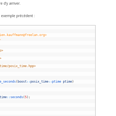
 d’y arriver.
e exemple précédent :
ien.kauffmann@freelan.org>
.
p>
>
time/posix_time.hpp>
e_seconds
(
boost
::
posix_time
::
ptime 
ptime
)
time
::
seconds
(
5
)
;