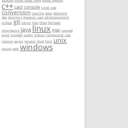
boost
boost::posix_time
boost::python
c++
cast
console
const_cast
conversion
CppCms
date
datetime
dav
directory
dynamic_cast
développement
git
eclipse
heure
http
https
héritage
linux
java
mac
inheritance
openssl
privé
protégé
public
python
reinterpret_cast
unix
restore
server
serveur
shell
time
windows
virtuel
web
ive seconds to a datetime then return the result"
)
;