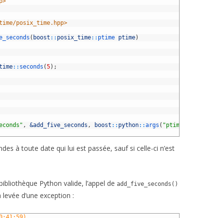
p>
time/posix_time.hpp>
e_seconds
(
boost
::
posix_time
::
ptime 
ptime
)
time
::
seconds
(
5
)
;
econds"
,
&add_five_seconds
,
boost
::
python
::
args
(
"ptime"
)
,
"Add f
s à toute date qui lui est passée, sauf si celle-ci n’est
bibliothèque Python valide, l’appel de
add_five_seconds()
 levée d’une exception :
0:41:59)