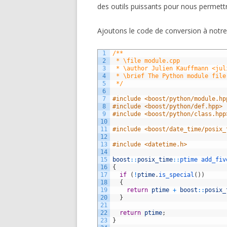
des outils puissants pour nous permettre
Ajoutons le code de conversion à notr
1
/**
2
 * \file module.cpp
3
 * \author Julien Kauffmann <jul
4
 * \brief The Python module file
5
 */
6
7
#include <boost/python/module.hp
8
#include <boost/python/def.hpp>
9
#include <boost/python/class.hpp
10
11
#include <boost/date_time/posix_
12
13
#include <datetime.h>
14
15
boost
::
posix_time
::
ptime 
add_fiv
16
{
17
if
(
!
ptime
.
is_special
(
)
)
18
{
19
return
ptime
+
boost
::
posix_
20
}
21
22
return
ptime
;
23
}