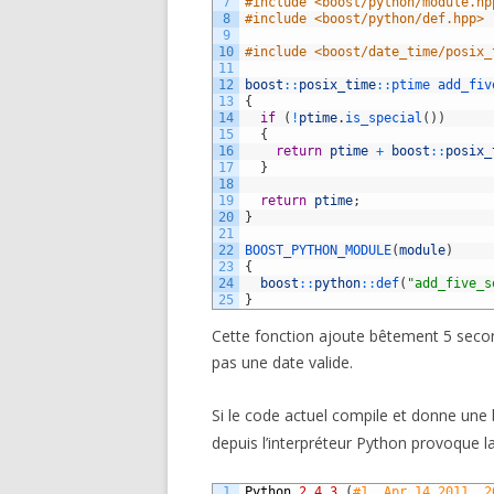
7
#include <boost/python/module.hp
8
#include <boost/python/def.hpp>
9
10
#include <boost/date_time/posix_
11
12
boost
::
posix_time
::
ptime 
add_fiv
13
{
14
if
(
!
ptime
.
is_special
(
)
)
15
{
16
return
ptime
+
boost
::
posix_
17
}
18
19
return
ptime
;
20
}
21
22
BOOST_PYTHON_MODULE
(
module
)
23
{
24
boost
::
python
::
def
(
"add_five_s
25
}
Cette fonction ajoute bêtement 5 seconde
pas une date valide.
Si le code actuel compile et donne une 
depuis l’interpréteur Python provoque la
1
Python
2.4.3
(
#1, Apr 14 2011, 2