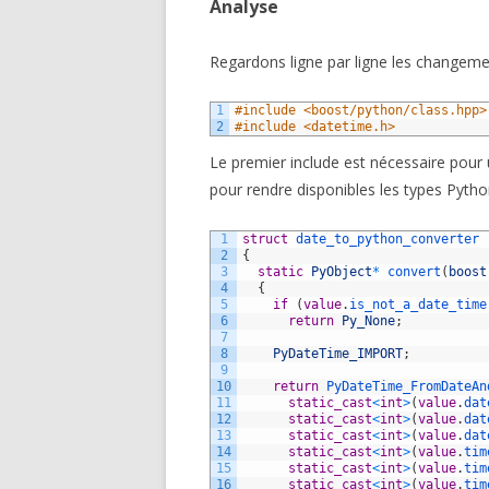
Analyse
Regardons ligne par ligne les changeme
1
#include <boost/python/class.hpp>
2
#include <datetime.h>
Le premier include est nécessaire pour u
pour rendre disponibles les types Pytho
1
struct
date_to_python_converter
2
{
3
static
PyObject
*
convert
(
boost
4
{
5
if
(
value
.
is_not_a_date_time
6
return
Py_None
;
7
8
PyDateTime_IMPORT
;
9
10
return
PyDateTime_FromDateAn
11
static_cast
<
int
>
(
value
.
dat
12
static_cast
<
int
>
(
value
.
dat
13
static_cast
<
int
>
(
value
.
dat
14
static_cast
<
int
>
(
value
.
tim
15
static_cast
<
int
>
(
value
.
tim
16
static_cast
<
int
>
(
value
.
tim