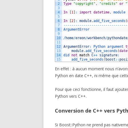
2
Type
"copyright"
,
"credits"
or
"
3
4
In
[
1
]
:
import
datetime
,
module
5
6
In
[
2
]
:
module
.
add_five_seconds
(
7
--
--
--
--
--
--
--
--
--
--
--
--
--
--
--
--
8
ArgumentError                   
9
10
/
home
/
ereon
/
workbench
/
pythondate
11
12
ArgumentError
:
Python 
argument 
t
13
module
.
add_five_seconds
(
date
14
did 
not
match
C
++
signature
:
15
add_five_seconds
(
boost
::
posi
En effet : à aucun moment nous n’avon
Python en date C++, ni même que cette 
Pour que ceci fonctionne, il faut ajoute
Python vers C++.
Conversion de C++ vers Pyt
Si Boost::Python ne prend pas nativeme