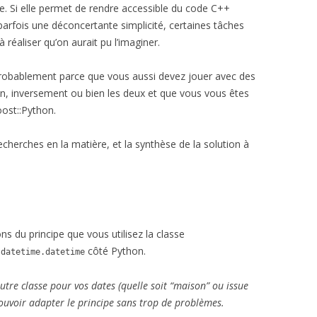
Si elle permet de rendre accessible du code C++
rfois une déconcertante simplicité, certaines tâches
à réaliser qu’on aurait pu l’imaginer.
 probablement parce que vous aussi devez jouer avec des
n, inversement ou bien les deux et que vous vous êtes
oost::Python.
 recherches en la matière, et la synthèse de la solution à
ons du principe que vous utilisez la classe
t
côté Python.
datetime.datetime
utre classe pour vos dates (quelle soit “maison” ou issue
pouvoir adapter le principe sans trop de problèmes.