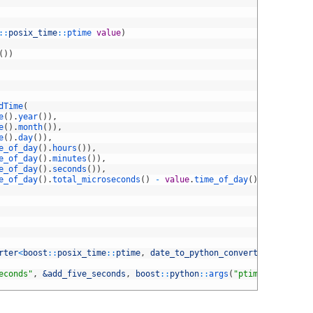
::
posix_time
::
ptime 
value
)
(
)
)
dTime
(
e
(
)
.
year
(
)
)
,
e
(
)
.
month
(
)
)
,
e
(
)
.
day
(
)
)
,
e_of_day
(
)
.
hours
(
)
)
,
e_of_day
(
)
.
minutes
(
)
)
,
e_of_day
(
)
.
seconds
(
)
)
,
e_of_day
(
)
.
total_microseconds
(
)
-
value
.
time_of_day
(
)
.
total_seco
rter
<
boost
::
posix_time
::
ptime
,
date_to_python_converter
>
(
)
;
econds"
,
&add_five_seconds
,
boost
::
python
::
args
(
"ptime"
)
,
"Add f