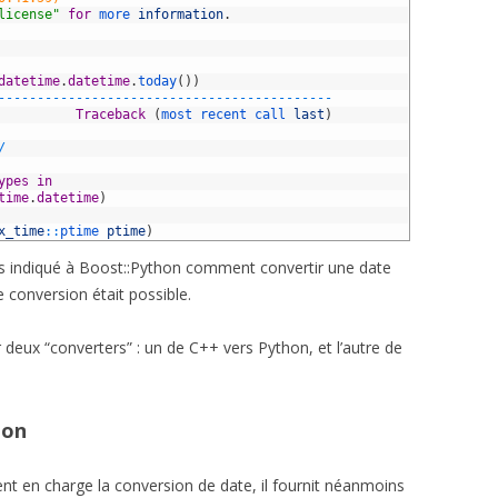
license"
for
more 
information
.
datetime
.
datetime
.
today
(
)
)
--
--
--
--
--
--
--
--
--
--
--
--
--
--
--
--
--
--
--
--
--
-
          
Traceback
(
most 
recent 
call 
last
)
/
ypes
in
time
.
datetime
)
x_time
::
ptime 
ptime
)
s indiqué à Boost::Python comment convertir une date
conversion était possible.
r deux “converters” : un de C++ vers Python, et l’autre de
hon
nt en charge la conversion de date, il fournit néanmoins