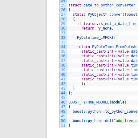
24
25
struct
date_to_python_converter
26
{
27
static
PyObject
*
convert
(
boost
28
{
29
if
(
value
.
is_not_a_date_time
30
return
Py_None
;
31
32
PyDateTime_IMPORT
;
33
34
return
PyDateTime_FromDateAn
35
static_cast
<
int
>
(
value
.
dat
36
static_cast
<
int
>
(
value
.
dat
37
static_cast
<
int
>
(
value
.
dat
38
static_cast
<
int
>
(
value
.
tim
39
static_cast
<
int
>
(
value
.
tim
40
static_cast
<
int
>
(
value
.
tim
41
static_cast
<
int
>
(
value
.
tim
42
)
;
43
}
44
}
;
45
46
BOOST_PYTHON_MODULE
(
module
)
47
{
48
boost
::
python
::
to_python_conve
49
50
boost
::
python
::
def
(
"add_five_s
51
}