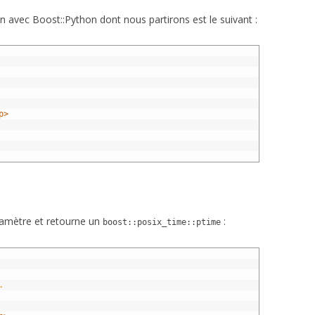
avec Boost::Python dont nous partirons est le suivant :
p>
ramètre et retourne un
:
boost::posix_time::ptime
.