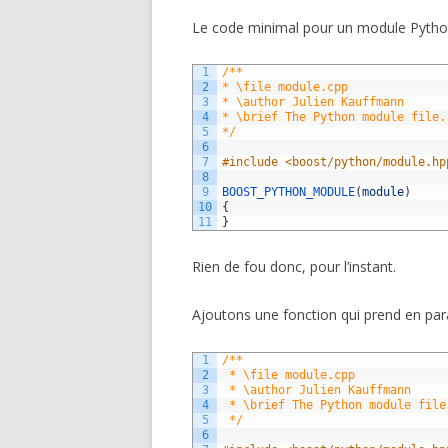
Le code minimal pour un module Python 
1
/**
2
* \file module.cpp
3
* \author Julien Kauffmann
4
* \brief The Python module file.
5
*/
6
7
#include <boost/python/module.hp
8
9
BOOST_PYTHON_MODULE
(
module
)
10
{
11
}
Rien de fou donc, pour l’instant.
Ajoutons une fonction qui prend en pa
1
/**
2
 * \file module.cpp
3
 * \author Julien Kauffmann
4
 * \brief The Python module file
5
 */
6