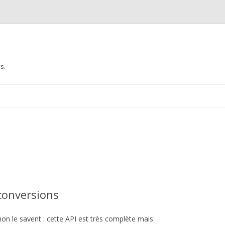
s.
Aller au contenu principal
conversions
on le savent : cette API est très complète mais